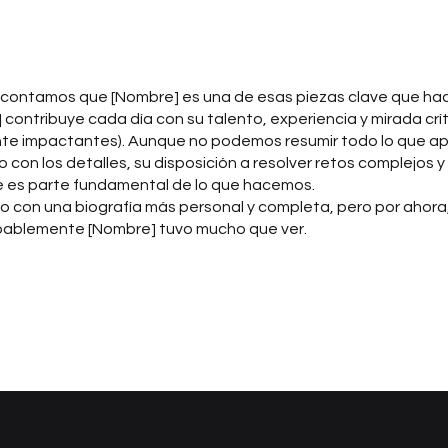
 te contamos que [Nombre] es una de esas piezas clave que hac
] contribuye cada día con su talento, experiencia y mirada crí
nte impactantes). Aunque no podemos resumir todo lo que apo
on los detalles, su disposición a resolver retos complejos y s
ue es parte fundamental de lo que hacemos.
o con una biografía más personal y completa, pero por ahora
obablemente [Nombre] tuvo mucho que ver.