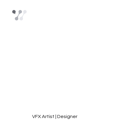
Jesús (
Rodrig
VFX Artist | Designer