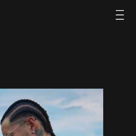
Menu
Royalty Films
Cesar “Tes”
Pimienta